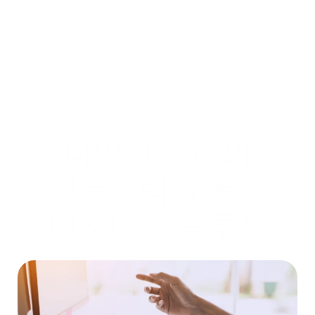
문의하기
정착서비스
게스트하우스
렌터카
다양한 분야의
전문서비스
전문인력을 통한
비지니스 솔루션