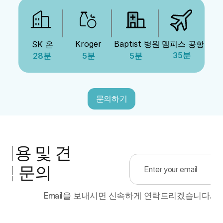
Kroger
Baptist 병원
멤피스 공항
SK 온
35분
28분
5분
5분
문의하기
이용 및 견
적 문의
Email을 보내시면 신속하게 연락드리겠습니다.